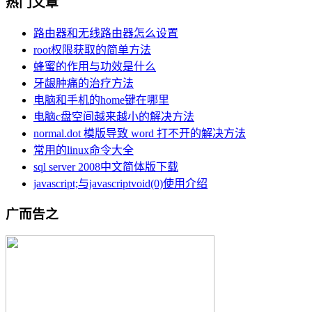
热门文章
路由器和无线路由器怎么设置
root权限获取的简单方法
蜂蜜的作用与功效是什么
牙龈肿痛的治疗方法
电脑和手机的home键在哪里
电脑c盘空间越来越小的解决方法
normal.dot 模版导致 word 打不开的解决方法
常用的linux命令大全
sql server 2008中文简体版下载
javascript;与javascriptvoid(0)使用介绍
广而告之