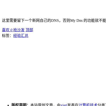
这里需要留下一个新网自己的DNS，否则My Dns 的功能就
喜欢
0
抢沙发
顶部
标签：
经验汇总
版权声明：
本站原创文章，由
xiari
发表在
计算机技术
分类