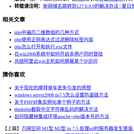
转载请注明：
新网域名跳转到127.0.0.9的解决办法 | 夏日
相关文章
php中遍历二维数组的几种方式
php使用正则表达式过滤删除标签内容
php怎么打开和执行.exe文件
在win2008系统中如何开启多用户同时登陆
总结阿里云win主机如何屏蔽某个IP访问
猜你喜欢
关于现在的摩拜单车丢失引发的感想
windows server2008 iis7.5怎么设置防盗链方法
关于PHP对象实例化单个例子的方法
thinkphp截取中文字符串乱码的解决方法
如何隐藏掉集成环境apache+php版本号的方法
【上篇】
万网空间 M1型 M2型 iis 7.5 处理url时服务器发