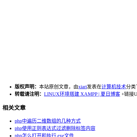
版权声明：
本站原创文章，由
xiari
发表在
计算机技术
分类
转载请注明：
LINUX环境搭建 XAMPP | 夏日博客
+链接U
相关文章
php中遍历二维数组的几种方式
php使用正则表达式过滤删除标签内容
php怎么打开和执行.exe文件