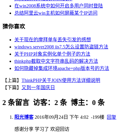
在win2008系统中如何开启多用户同时登陆
总结阿里云win主机如何屏蔽某个IP访问
猜你喜欢
关于现在的摩拜单车丢失引发的感想
windows server2008 iis7.5怎么设置防盗链方法
关于PHP对象实例化单个例子的方法
thinkphp截取中文字符串乱码的解决方法
如何隐藏掉集成环境apache+php版本号的方法
【上篇】
ThinkPHP关于JOIN使用方法详细说明
【下篇】
又到一年国庆日
2 条留言 访客：2 条 博主：0 条
阳光博客
2016年09月24日 下午 4:02
-199楼
回复
感谢分享 学习了 欢迎回访