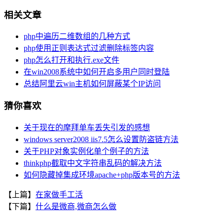
相关文章
php中遍历二维数组的几种方式
php使用正则表达式过滤删除标签内容
php怎么打开和执行.exe文件
在win2008系统中如何开启多用户同时登陆
总结阿里云win主机如何屏蔽某个IP访问
猜你喜欢
关于现在的摩拜单车丢失引发的感想
windows server2008 iis7.5怎么设置防盗链方法
关于PHP对象实例化单个例子的方法
thinkphp截取中文字符串乱码的解决方法
如何隐藏掉集成环境apache+php版本号的方法
【上篇】
在家做手工活
【下篇】
什么是微商,微商怎么做