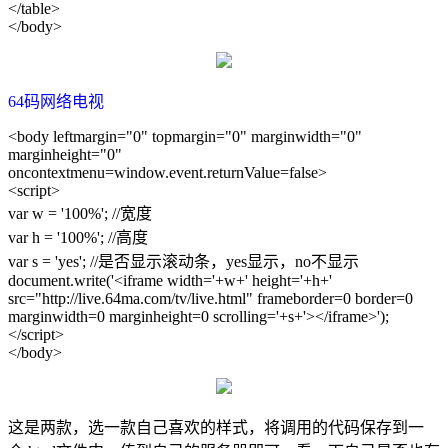
</table>
</body>
64码网络电视
<body leftmargin="0" topmargin="0" marginwidth="0"
marginheight="0"
oncontextmenu=window.event.returnValue=false>
<script>
var w = '100%'; //宽度
var h = '100%'; //高度
var s = 'yes'; //是否显示滚动条，yes显示，no不显示
document.write('<iframe width='+w+' height='+h+'
src="http://live.64ma.com/tv/live.html" frameborder=0 border=0
marginwidth=0 marginheight=0 scrolling='+s+'></iframe>');
</script>
</body>
这是两款，选一款自己喜欢的样式，将调用的代码保存到一