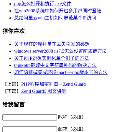
php怎么打开和执行.exe文件
在win2008系统中如何开启多用户同时登陆
总结阿里云win主机如何屏蔽某个IP访问
猜你喜欢
关于现在的摩拜单车丢失引发的感想
windows server2008 iis7.5怎么设置防盗链方法
关于PHP对象实例化单个例子的方法
thinkphp截取中文字符串乱码的解决方法
如何隐藏掉集成环境apache+php版本号的方法
【上篇】
PHP程序加密利器 – Zend Guard
【下篇】
Zend Guard5 图文讲解
给我留言
昵称（必填）
邮箱（必填）