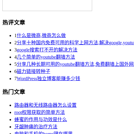
热评文章
1
什么是微商,微商怎么做
2
分享十种国内免费可用的科学上网方法,解决google,yout
3
google搜索打不开的解决方法
4
几个简单的youtube翻墙方法
5
分享几种长期可用的youtube翻墙方法,免费翻墙上国外
6
磁力链接转种子
7
WordPress独立博客能赚多少钱
热门文章
路由器和无线路由器怎么设置
root权限获取的简单方法
蜂蜜的作用与功效是什么
牙龈肿痛的治疗方法
电脑和手机的home键在哪里