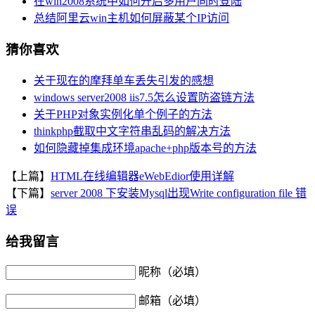
在win2008系统中如何开启多用户同时登陆
总结阿里云win主机如何屏蔽某个IP访问
猜你喜欢
关于现在的摩拜单车丢失引发的感想
windows server2008 iis7.5怎么设置防盗链方法
关于PHP对象实例化单个例子的方法
thinkphp截取中文字符串乱码的解决方法
如何隐藏掉集成环境apache+php版本号的方法
【上篇】
HTML在线编辑器eWebEdior使用详解
【下篇】
server 2008 下安装Mysql出现Write configuration file 错
误
给我留言
昵称（必填）
邮箱（必填）