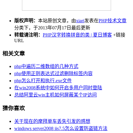
版权声明：
本站原创文章，由
xiari
发表在
PHP技术文章
分类下，于2013年07月17日最后更新
转载请注明：
PHP汉字转换拼音的类 | 夏日博客
+链接
URL
相关文章
php中遍历二维数组的几种方式
php使用正则表达式过滤删除标签内容
php怎么打开和执行.exe文件
在win2008系统中如何开启多用户同时登陆
总结阿里云win主机如何屏蔽某个IP访问
猜你喜欢
关于现在的摩拜单车丢失引发的感想
windows server2008 iis7.5怎么设置防盗链方法