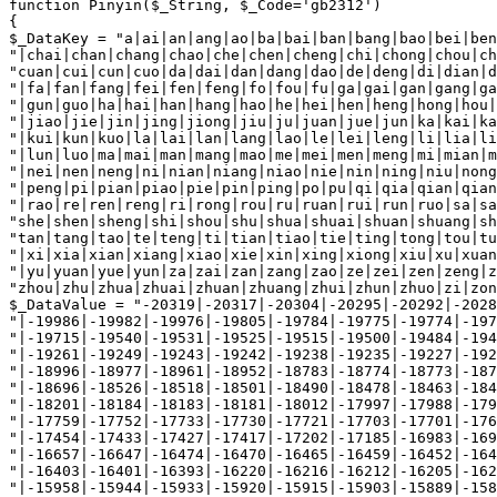
function Pinyin($_String, $_Code='gb2312')

{

$_DataKey = "a|ai|an|ang|ao|ba|bai|ban|bang|bao|bei|ben
"|chai|chan|chang|chao|che|chen|cheng|chi|chong|chou|ch
"cuan|cui|cun|cuo|da|dai|dan|dang|dao|de|deng|di|dian|d
"|fa|fan|fang|fei|fen|feng|fo|fou|fu|ga|gai|gan|gang|ga
"|gun|guo|ha|hai|han|hang|hao|he|hei|hen|heng|hong|hou|
"|jiao|jie|jin|jing|jiong|jiu|ju|juan|jue|jun|ka|kai|ka
"|kui|kun|kuo|la|lai|lan|lang|lao|le|lei|leng|li|lia|li
"|lun|luo|ma|mai|man|mang|mao|me|mei|men|meng|mi|mian|m
"|nei|nen|neng|ni|nian|niang|niao|nie|nin|ning|niu|nong
"|peng|pi|pian|piao|pie|pin|ping|po|pu|qi|qia|qian|qian
"|rao|re|ren|reng|ri|rong|rou|ru|ruan|rui|run|ruo|sa|sa
"she|shen|sheng|shi|shou|shu|shua|shuai|shuan|shuang|sh
"tan|tang|tao|te|teng|ti|tian|tiao|tie|ting|tong|tou|tu
"|xi|xia|xian|xiang|xiao|xie|xin|xing|xiong|xiu|xu|xuan
"|yu|yuan|yue|yun|za|zai|zan|zang|zao|ze|zei|zen|zeng|z
"zhou|zhu|zhua|zhuai|zhuan|zhuang|zhui|zhun|zhuo|zi|zon
$_DataValue = "-20319|-20317|-20304|-20295|-20292|-2028
"|-19986|-19982|-19976|-19805|-19784|-19775|-19774|-197
"|-19715|-19540|-19531|-19525|-19515|-19500|-19484|-194
"|-19261|-19249|-19243|-19242|-19238|-19235|-19227|-192
"|-18996|-18977|-18961|-18952|-18783|-18774|-18773|-187
"|-18696|-18526|-18518|-18501|-18490|-18478|-18463|-184
"|-18201|-18184|-18183|-18181|-18012|-17997|-17988|-179
"|-17759|-17752|-17733|-17730|-17721|-17703|-17701|-176
"|-17454|-17433|-17427|-17417|-17202|-17185|-16983|-169
"|-16657|-16647|-16474|-16470|-16465|-16459|-16452|-164
"|-16403|-16401|-16393|-16220|-16216|-16212|-16205|-162
"|-15958|-15944|-15933|-15920|-15915|-15903|-15889|-158