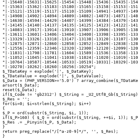
"|-15640|-15631|-15625|-15454|-15448|-15436|-15435|-154
"|-15363|-15362|-15183|-15180|-15165|-15158|-15153|-151
"|-15121|-15119|-15117|-15110|-15109|-14941|-14937|-149
"|-14908|-14902|-14894|-14889|-14882|-14873|-14871|-148
"|-14630|-14594|-14429|-14407|-14399|-14384|-14379|-143
"|-14145|-14140|-14137|-14135|-14125|-14123|-14122|-141
"|-14083|-13917|-13914|-13910|-13907|-13906|-13905|-138
"|-13611|-13601|-13406|-13404|-13400|-13398|-13395|-133
"|-13329|-13326|-13318|-13147|-13138|-13120|-13107|-130
"|-12875|-12871|-12860|-12858|-12852|-12849|-12838|-128
"|-12556|-12359|-12346|-12320|-12300|-12120|-12099|-120
"|-11831|-11798|-11781|-11604|-11589|-11536|-11358|-113
"|-11052|-11045|-11041|-11038|-11024|-11020|-11019|-110
"|-10764|-10587|-10544|-10533|-10519|-10331|-10329|-103
"|-10270|-10262|-10260|-10256|-10254";

$_TDataKey = explode('|', $_DataKey);

$_TDataValue = explode('|', $_DataValue);

$_Data = (PHP_VERSION>='5.0') ? array_combine($_TDataKe
arsort($_Data);

reset($_Data);

if($_Code != 'gb2312') $_String = _U2_Utf8_Gb($_String)
$_Res = '';

for($i=0; $i<strlen($_String); $i++)

{

$_P = ord(substr($_String, $i, 1));

if($_P>160) { $_Q = ord(substr($_String, ++$i, 1)); $_P
$_Res .= _Pinyin($_P, $_Data);

}

return preg_replace("/[^a-z0-9]*/", '', $_Res);

}
