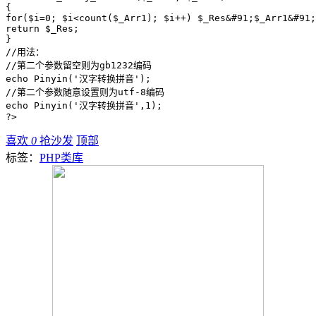
{

for($i=0; $i<count($_Arr1); $i++) $_Res&#91;$_Arr1&#91;
return $_Res;

}

//用法：

//第二个参数留空则为gb1232编码

echo Pinyin('汉字转换拼音');

//第二个参数随意设置则为utf-8编码

echo Pinyin('汉字转换拼音',1);

喜欢
0
抢沙发
顶部
标签：
PHP类库