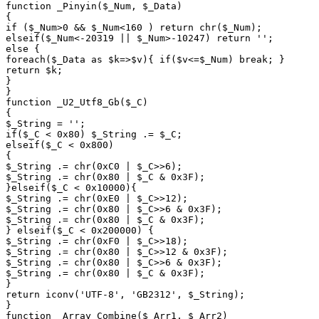
function _Pinyin($_Num, $_Data)

{

if ($_Num>0 && $_Num<160 ) return chr($_Num);

elseif($_Num<-20319 || $_Num>-10247) return '';

else {

foreach($_Data as $k=>$v){ if($v<=$_Num) break; }

return $k;

}

}

function _U2_Utf8_Gb($_C)

{

$_String = '';

if($_C < 0x80) $_String .= $_C;

elseif($_C < 0x800)

{

$_String .= chr(0xC0 | $_C>>6);

$_String .= chr(0x80 | $_C & 0x3F);

}elseif($_C < 0x10000){

$_String .= chr(0xE0 | $_C>>12);

$_String .= chr(0x80 | $_C>>6 & 0x3F);

$_String .= chr(0x80 | $_C & 0x3F);

} elseif($_C < 0x200000) {

$_String .= chr(0xF0 | $_C>>18);

$_String .= chr(0x80 | $_C>>12 & 0x3F);

$_String .= chr(0x80 | $_C>>6 & 0x3F);

$_String .= chr(0x80 | $_C & 0x3F);

}

return iconv('UTF-8', 'GB2312', $_String);

}

function _Array_Combine($_Arr1, $_Arr2)
