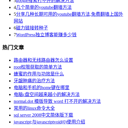
3
google搜索打不开的解决方法
4
几个简单的youtube翻墙方法
5
分享几种长期可用的youtube翻墙方法,免费翻墙上国外
网站
6
磁力链接转种子
7
WordPress独立博客能赚多少钱
热门文章
路由器和无线路由器怎么设置
root权限获取的简单方法
蜂蜜的作用与功效是什么
牙龈肿痛的治疗方法
电脑和手机的home键在哪里
电脑c盘空间越来越小的解决方法
normal.dot 模版导致 word 打不开的解决方法
常用的linux命令大全
sql server 2008中文简体版下载
javascript;与javascriptvoid(0)使用介绍