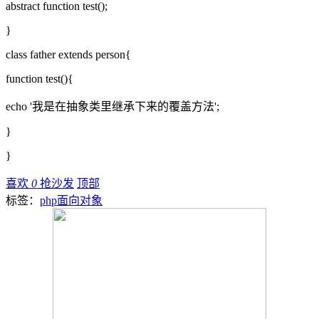
abstract function test();
}
class father extends person{
function test(){
echo '我是在抽象类里继承下来的覆盖方法';
}
}
喜欢
0
抢沙发
顶部
标签：
php面向对象