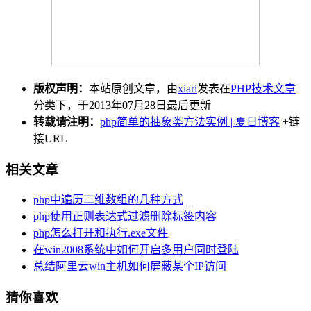
版权声明：
本站原创文章，由
xiari
发表在
PHP技术文章
分类下，于2013年07月28日最后更新
转载请注明：
php简单的抽象类方法实例 | 夏日博客
+链
接URL
相关文章
php中遍历二维数组的几种方式
php使用正则表达式过滤删除标签内容
php怎么打开和执行.exe文件
在win2008系统中如何开启多用户同时登陆
总结阿里云win主机如何屏蔽某个IP访问
猜你喜欢