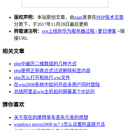
版权声明：
本站原创文章，由
xiari
发表在
PHP技术文章
分类下，于2017年11月28日最后更新
转载请注明：
svn上线到华为服务器过程 | 夏日博客
+链
接URL
相关文章
php中遍历二维数组的几种方式
php使用正则表达式过滤删除标签内容
php怎么打开和执行.exe文件
在win2008系统中如何开启多用户同时登陆
总结阿里云win主机如何屏蔽某个IP访问
猜你喜欢
关于现在的摩拜单车丢失引发的感想
windows server2008 iis7.5怎么设置防盗链方法