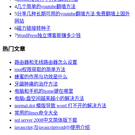
4
几个简单的youtube翻墙方法
5
分享几种长期可用的youtube翻墙方法,免费翻墙上国外
网站
6
磁力链接转种子
7
WordPress独立博客能赚多少钱
热门文章
路由器和无线路由器怎么设置
root权限获取的简单方法
蜂蜜的作用与功效是什么
牙龈肿痛的治疗方法
电脑和手机的home键在哪里
电脑c盘空间越来越小的解决方法
normal.dot 模版导致 word 打不开的解决方法
常用的linux命令大全
sql server 2008中文简体版下载
javascript;与javascriptvoid(0)使用介绍