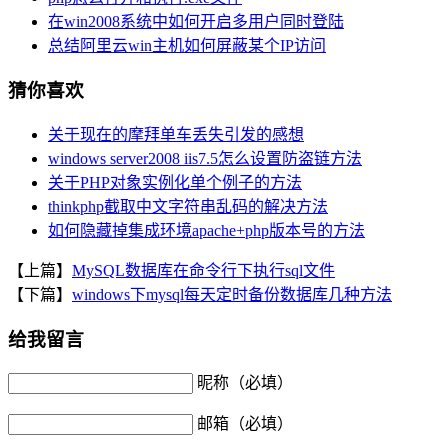
在win2008系统中如何开启多用户同时登陆
总结阿里云win主机如何屏蔽某个IP访问
猜你喜欢
关于现在的摩拜单车丢失引发的感想
windows server2008 iis7.5怎么设置防盗链方法
关于PHP对象实例化单个例子的方法
thinkphp截取中文字符串乱码的解决方法
如何隐藏掉集成环境apache+php版本号的方法
【上篇】
MySQL数据库在命令行下执行sql文件
【下篇】
windows下mysql每天定时备份数据库几种方法
给我留言
昵称（必填）
邮箱（必填）