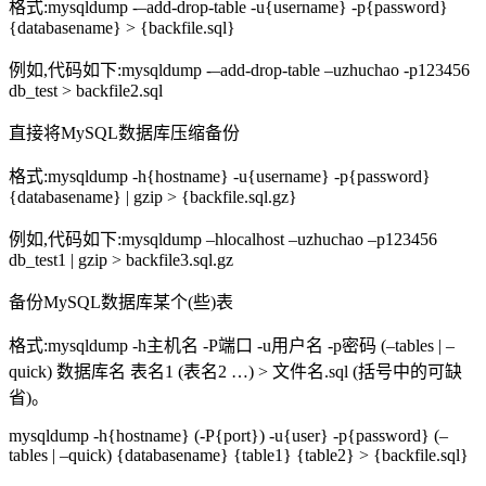
格式:mysqldump -–add-drop-table -u{username} -p{password}
{databasename} > {backfile.sql}
例如,代码如下:mysqldump -–add-drop-table –uzhuchao -p123456
db_test > backfile2.sql
直接将MySQL数据库压缩备份
格式:mysqldump -h{hostname} -u{username} -p{password}
{databasename} | gzip > {backfile.sql.gz}
例如,代码如下:mysqldump –hlocalhost –uzhuchao –p123456
db_test1 | gzip > backfile3.sql.gz
备份MySQL数据库某个(些)表
格式:mysqldump -h主机名 -P端口 -u用户名 -p密码 (–tables | –
quick) 数据库名 表名1 (表名2 …) > 文件名.sql (括号中的可缺
省)。
mysqldump -h{hostname} (-P{port}) -u{user} -p{password} (–
tables | –quick) {databasename} {table1} {table2} > {backfile.sql}