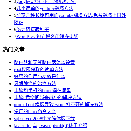
3
google搜索打不开的解决方法
4
几个简单的youtube翻墙方法
5
分享几种长期可用的youtube翻墙方法,免费翻墙上国外
网站
6
磁力链接转种子
7
WordPress独立博客能赚多少钱
热门文章
路由器和无线路由器怎么设置
root权限获取的简单方法
蜂蜜的作用与功效是什么
牙龈肿痛的治疗方法
电脑和手机的home键在哪里
电脑c盘空间越来越小的解决方法
normal.dot 模版导致 word 打不开的解决方法
常用的linux命令大全
sql server 2008中文简体版下载
javascript;与javascriptvoid(0)使用介绍