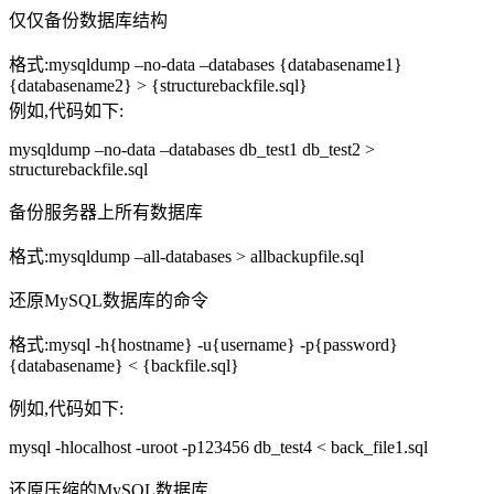
仅仅备份数据库结构
格式:mysqldump –no-data –databases {databasename1}
{databasename2} > {structurebackfile.sql}
例如,代码如下:
mysqldump –no-data –databases db_test1 db_test2 >
structurebackfile.sql
备份服务器上所有数据库
格式:mysqldump –all-databases > allbackupfile.sql
还原MySQL数据库的命令
格式:mysql -h{hostname} -u{username} -p{password}
{databasename} < {backfile.sql}
例如,代码如下:
mysql -hlocalhost -uroot -p123456 db_test4 < back_file1.sql
还原压缩的MySQL数据库