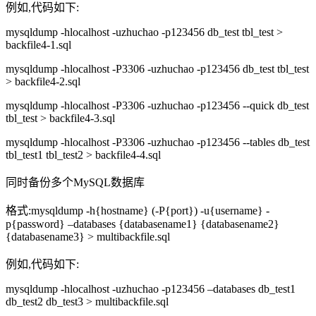
例如,代码如下:
mysqldump -hlocalhost -uzhuchao -p123456 db_test tbl_test >
backfile4-1.sql
mysqldump -hlocalhost -P3306 -uzhuchao -p123456 db_test tbl_test
> backfile4-2.sql
mysqldump -hlocalhost -P3306 -uzhuchao -p123456 --quick db_test
tbl_test > backfile4-3.sql
mysqldump -hlocalhost -P3306 -uzhuchao -p123456 --tables db_test
tbl_test1 tbl_test2 > backfile4-4.sql
同时备份多个MySQL数据库
格式:mysqldump -h{hostname} (-P{port}) -u{username} -
p{password} –databases {databasename1} {databasename2}
{databasename3} > multibackfile.sql
例如,代码如下:
mysqldump -hlocalhost -uzhuchao -p123456 –databases db_test1
db_test2 db_test3 > multibackfile.sql