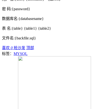
密 码:{password}
数据库名:{databasename}
表 名:{table} {table1} {table2}
文件名:{backfile.sql}
喜欢
0
抢沙发
顶部
标签：
MYSQL