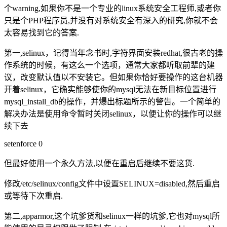
个warning,如果你不是一个专业的linux系统安全工程师,或者你
只是个PHP程序员,并没有对系统安全有深入的研究,你就不会
太容易找到它的答案.
第一,selinux，记得当年念书时,字符界面安装redhat,很古老的操
作系统的时候，有这么一个选项，通常大家都听取前辈的建
议，改变默认值以不安装它。但如果你恰好要操作的这台机器
开着selinux，它确实能够使你的mysql无法在新目标位置进行
mysql_install_db的操作，并爆出标题所示的警告。一个简单的
解决办法是使用命令暂时关闭selinux，以便让你的操作可以继
续下去
setenforce 0
但最好使用一个永久方法,以便在重启后继续不要这货.
修改/etc/selinux/config文件中设置SELINUX=disabled,然后重启
或等待下次重启.
第二,apparmor,这个坑爹货和selinux一样的坑爹,它也对mysql所