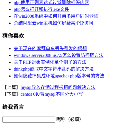
php使用正则表达式过滤删除标签内容
php怎么打开和执行.exe文件
在win2008系统中如何开启多用户同时登陆
总结阿里云win主机如何屏蔽某个IP访问
猜你喜欢
关于现在的摩拜单车丢失引发的感想
windows server2008 iis7.5怎么设置防盗链方法
关于PHP对象实例化单个例子的方法
thinkphp截取中文字符串乱码的解决方法
如何隐藏掉集成环境apache+php版本号的方法
【上篇】
mysql导入存储过程报错问题解决方法
【下篇】
centos 6设置mysql不区分大小写
给我留言
昵称（必填）