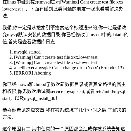
在linux中碰到提示mysql提示[Warning] Cant create test file xxx
lower-test了，下面有碰到此类问题的朋友一起来看看解决办
法.
我想,你一定是从搜索引擎搜索这个标题进来的,你一定是想改
变mysql默认安装的数据目录,你已经修改了my.cnf中的datadir的
值,首先是查看数据库日志.
mysqld started
[Warning] Can't
create
test file xxx.
lower
-test
[Warning] Can't
create
test file xxx.
lower
-test
/usr/libexec/mysqld: Can't change dir
to
'/xxx' (Errcode: 13)
[ERROR] Aborting
你已经chown和chmod了数次新数据目录或者其父路径的属主
和权限,你无数次地试图service mysql start,或者 /etc/init.d/mysql
start，以及mysql_install_db！
恭喜你看见这篇文章,我在被系统坑了几个小时之后,了解决的
方法.
这个原因有二,其中任意的一个原因都会造成你被系统告知这