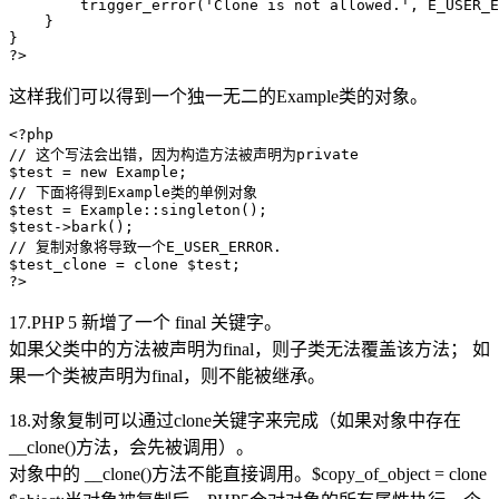
        trigger_error('Clone is not allowed.', E_USER_E
    }

}

这样我们可以得到一个独一无二的Example类的对象。
<?php

// 这个写法会出错，因为构造方法被声明为private

$test = new Example;

// 下面将得到Example类的单例对象

$test = Example::singleton();

$test->bark();

// 复制对象将导致一个E_USER_ERROR.

$test_clone = clone $test;

17.PHP 5 新增了一个 final 关键字。
如果父类中的方法被声明为final，则子类无法覆盖该方法； 如
果一个类被声明为final，则不能被继承。
18.对象复制可以通过clone关键字来完成（如果对象中存在
__clone()方法，会先被调用）。
对象中的 __clone()方法不能直接调用。$copy_of_object = clone