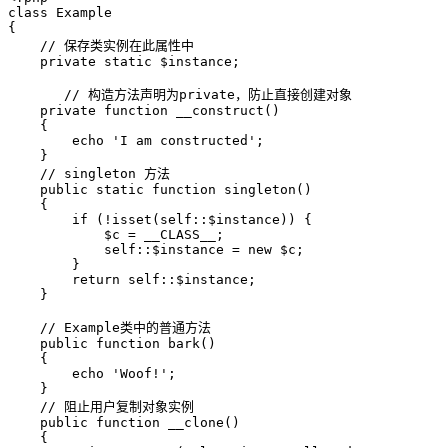
class Example

{

    // 保存类实例在此属性中

    private static $instance;

       // 构造方法声明为private，防止直接创建对象

    private function __construct()

    {

        echo 'I am constructed';

    }

    // singleton 方法

    public static function singleton()

    {

        if (!isset(self::$instance)) {

            $c = __CLASS__;

            self::$instance = new $c;

        }

        return self::$instance;

    }

    // Example类中的普通方法

    public function bark()

    {

        echo 'Woof!';

    }

    // 阻止用户复制对象实例

    public function __clone()

    {
