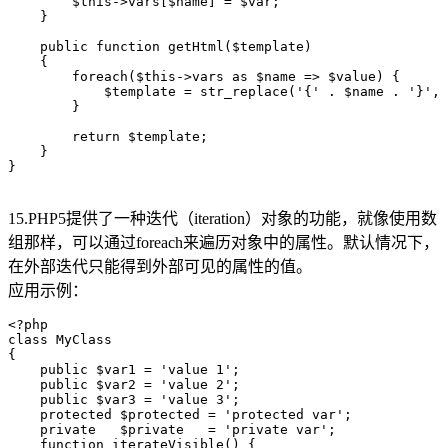
        $this->vars[$name] = $var;

    }

    public function getHtml($template)

    {

        foreach($this->vars as $name => $value) {

            $template = str_replace('{' . $name . '}', 
        }

        return $template;

    }

}

15.PHP5提供了一种迭代（iteration）对象的功能，就像使用数
组那样，可以通过foreach来遍历对象中的属性。默认情况下，
在外部迭代只能得到外部可见的属性的值。
应用示例：
<?php

class MyClass

{

    public $var1 = 'value 1';

    public $var2 = 'value 2';

    public $var3 = 'value 3';

    protected $protected = 'protected var';

    private   $private   = 'private var';

    function iterateVisible() {
