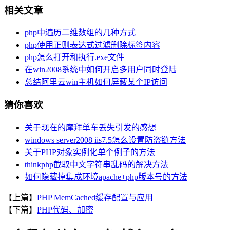
相关文章
php中遍历二维数组的几种方式
php使用正则表达式过滤删除标签内容
php怎么打开和执行.exe文件
在win2008系统中如何开启多用户同时登陆
总结阿里云win主机如何屏蔽某个IP访问
猜你喜欢
关于现在的摩拜单车丢失引发的感想
windows server2008 iis7.5怎么设置防盗链方法
关于PHP对象实例化单个例子的方法
thinkphp截取中文字符串乱码的解决方法
如何隐藏掉集成环境apache+php版本号的方法
【上篇】
PHP MemCached缓存配置与应用
【下篇】
PHP代码、加密