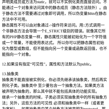
声明类成员或方法为static，就可以不实例化类而直接访问。不
能通过一个对象来访问其中的静态成员（静态方法除外）。由
于静态方法不需要通过对象即可调用，所以伪变量$this在静态
方法中不可用。
静态属性不可以由对象通过->操作符来访问。用::方式调用一
个非静态方法会导致一个E_STRICT级别的错误。就像其它所
有的PHP静态变量一样，静态属性只能被初始化为一个字符值
或一个常量，不能使用表达式。 所以你可以把静态属性初始
化为整型或数组，但不能指向另一个变量或函数返回值，也不
能指向一个对象。
12.如果没有指定“可见性”，属性和方法默认为public。
13.抽象类
抽象类不能直接被实例化，你必须先继承该抽象类，然后再实
例化子类。抽象类中 至少要包含一个抽象方法。如果类方法
被声明为抽象的，那么其中就不能包括具体的功能实现。
继承一个抽象类的时候，子类必须实现抽象类中的所有抽象方
法；另外，这些方法的可见性 必须和抽象类中一样（或者更
为宽松）。如果抽象类中某个抽象方法被声明为protected，那