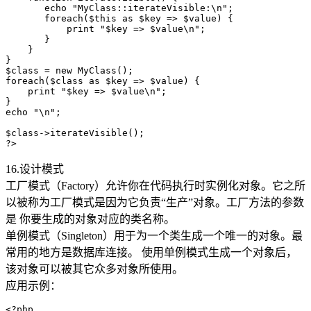
       echo "MyClass::iterateVisible:\n";

       foreach($this as $key => $value) {

           print "$key => $value\n";

       }

    }

}

$class = new MyClass();

foreach($class as $key => $value) {

    print "$key => $value\n";

}

echo "\n";

$class->iterateVisible();

16.设计模式
工厂模式（Factory）允许你在代码执行时实例化对象。它之所
以被称为工厂模式是因为它负责“生产”对象。工厂方法的参数
是 你要生成的对象对应的类名称。
单例模式（Singleton）用于为一个类生成一个唯一的对象。最
常用的地方是数据库连接。 使用单例模式生成一个对象后，
该对象可以被其它众多对象所使用。
应用示例：
<?php
