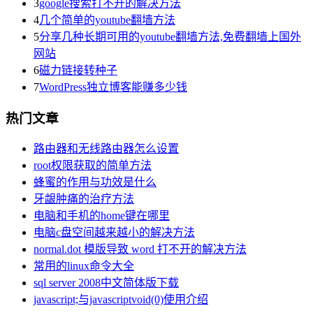
3
google搜索打不开的解决方法
4
几个简单的youtube翻墙方法
5
分享几种长期可用的youtube翻墙方法,免费翻墙上国外
网站
6
磁力链接转种子
7
WordPress独立博客能赚多少钱
热门文章
路由器和无线路由器怎么设置
root权限获取的简单方法
蜂蜜的作用与功效是什么
牙龈肿痛的治疗方法
电脑和手机的home键在哪里
电脑c盘空间越来越小的解决方法
normal.dot 模版导致 word 打不开的解决方法
常用的linux命令大全
sql server 2008中文简体版下载
javascript;与javascriptvoid(0)使用介绍