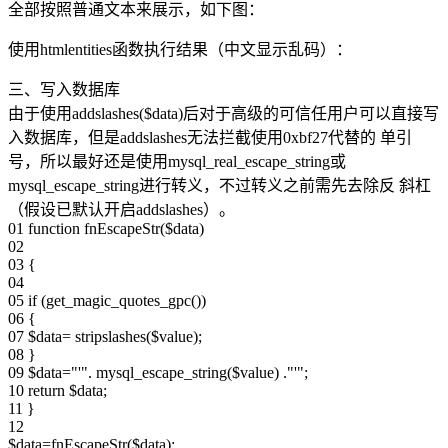
全部按照普通文本来展示，如下图：
使用htmlentities函数执行结果（中文显示乱码）：
三、写入数据库
由于使用addslashes($data)后对于高级的可信任用户可以直接写
入数据库，但是addslashes无法拦截使用0xbf27代替的 单引
号，所以最好还是使用mysql_real_escape_string或
mysql_escape_string进行转义，不过转义之前需先去除反 斜杠
（假设已默认开启addslashes）。
01 function fnEscapeStr($data)
02
03 {
04
05 if (get_magic_quotes_gpc())
06 {
07 $data= stripslashes($value);
08 }
09 $data="'". mysql_escape_string($value) ."'";
10 return $data;
11 }
12
$data=fnEscapeStr($data);