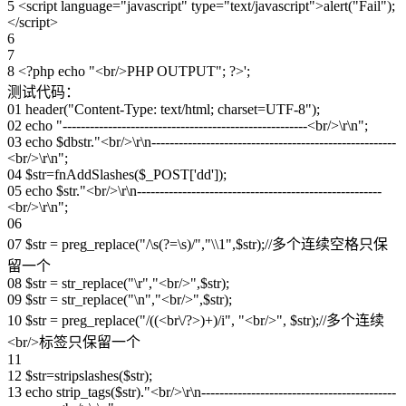
5 <script language="javascript" type="text/javascript">alert("Fail");
</script>
6
7
8 <?php echo "<br/>PHP OUTPUT"; ?>';
测试代码：
01 header("Content-Type: text/html; charset=UTF-8");
02 echo "------------------------------------------------------<br/>\r\n";
03 echo $dbstr."<br/>\r\n------------------------------------------------------
<br/>\r\n";
04 $str=fnAddSlashes($_POST['dd']);
05 echo $str."<br/>\r\n------------------------------------------------------
<br/>\r\n";
06
07 $str = preg_replace("/\s(?=\s)/","\\1",$str);//多个连续空格只保
留一个
08 $str = str_replace("\r","<br/>",$str);
09 $str = str_replace("\n","<br/>",$str);
10 $str = preg_replace("/((<br\/?>)+)/i", "<br/>", $str);//多个连续
<br/>标签只保留一个
11
12 $str=stripslashes($str);
13 echo strip_tags($str)."<br/>\r\n-------------------------------------------