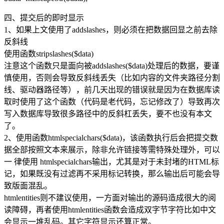
四、提交后的即时显示
1、如果上文使用了addslashes，则必须在把数据回显之前去除
反斜线
使用函数stripslashes($data)
注意这个函数只是面向被addslashes($data)处理后的数据，要谨
慎使用，否则会导致反斜线丢失（比如内容的文件夹路径分割
线、驱动器路径等），前几天出现的错误就是因为在数据库读
取时使用了这个函数（代码是老代码，忘记修改了）导致再次
写入数据库导致很多路径中的反斜杠丢失，要不也没有本文
了。
2、使用函数htmlspecialchars($data)，该函数执行后会把提交数
据全部按照文本来展示，除非允许链接等需特殊处理外，可以
一 律使用 htmlspecialchars输出，尤其是对于未封堵的HTML标
记，如果既没有过滤再不采用标记转换，那么输出后可能会导
致版面混乱。
htmlentities则不建议使用，一方面对输出的源码造成很大的阅
读障碍，再者使用htmlentities函数会造成双字节字符比如中文
会显示一堆乱码。其它字符显示还算正常。