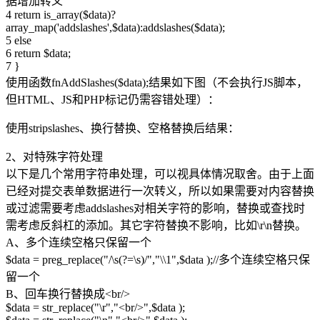
据增加转义
4 return is_array($data)?
array_map('addslashes',$data):addslashes($data);
5 else
6 return $data;
7 }
使用函数fnAddSlashes($data);结果如下图（不会执行JS脚本，
但HTML、JS和PHP标记仍需容错处理）：
使用stripslashes、换行替换、空格替换后结果：
2、对特殊字符处理
以下是几个常用字符串处理，可以视具体情况取舍。由于上面
已经对提交表单数据进行一次转义，所以如果需要对内容替换
或过滤需要考虑addslashes对相关字符的影响，替换或查找时
需考虑反斜杠的添加。其它字符替换不影响，比如\r\n替换。
A、多个连续空格只保留一个
$data = preg_replace("/\s(?=\s)/","\\1",$data );//多个连续空格只保
留一个
B、回车换行替换成<br/>
$data = str_replace("\r","<br/>",$data );