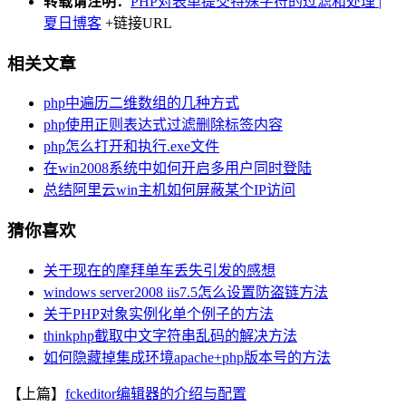
转载请注明：
PHP对表单提交特殊字符的过滤和处理 |
夏日博客
+链接URL
相关文章
php中遍历二维数组的几种方式
php使用正则表达式过滤删除标签内容
php怎么打开和执行.exe文件
在win2008系统中如何开启多用户同时登陆
总结阿里云win主机如何屏蔽某个IP访问
猜你喜欢
关于现在的摩拜单车丢失引发的感想
windows server2008 iis7.5怎么设置防盗链方法
关于PHP对象实例化单个例子的方法
thinkphp截取中文字符串乱码的解决方法
如何隐藏掉集成环境apache+php版本号的方法
【上篇】
fckeditor编辑器的介绍与配置