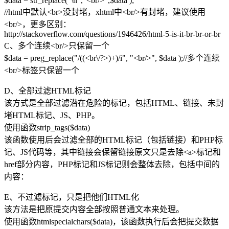
$data = str_replace("\n","<br/>",$data );
//html中默认<br>没封堵，xhtml中<br/>有封堵，建议使用
<br/>，更多区别：
http://stackoverflow.com/questions/1946426/html-5-is-it-br-br-or-br
C、多个连续<br/>只保留一个
$data = preg_replace("/((<br\/?>)+)/i", "<br/>", $data );//多个连续
<br/>标签只保留一个
D、全部过滤HTML标记
该方式是全部过滤潜在危险的标记，包括HTML、链接、未封
堵HTML标记、JS、PHP。
使用函数strip_tags($data)
该函数使用后会过滤全部的HTML标记（包括链接）和PHP标
记、JS代码等，其中链接会保留链接原文只是去除<a>标记和
href部分内容，PHP标记和JS标记则会整体去除，包括中间的
内容：
E、不过滤标记，只是把他们HTML化
该方法是把原提交内容全部按照普通文本来处理。
使用函数htmlspecialchars($data)，该函数执行后会把提交数据