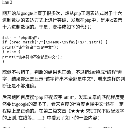
line 3
刚开始从google上查了很多次，想从php正则表达式对于十六
进制数据的表达方式上进行突破，发现在php中，是用\x表示
十六进制数据的。于是，变换成如下的代码：
$str = "php编程"; 

if (preg_match("/^[\x4e00-\x9fa5]+$/",$str)) { 

print("该字符串全部是中文"); 

} else { 

print("该字符串不全部是中文"); 

貌似不报错了，判断的结果也正确，不过把$str换成“编程”两
字，结果却还是显示“该字符串不全部是中文”，看来这样的判
断还是不够准确。
后来跑回百度搜“php 匹配汉字 utf 8”，发现文章的匹配程度竟
然要比google的高多了，看来百度的“百度更懂中文”还在一定
程度上是正确的。在第二篇文章《★★★ 求UTF8下匹配汉字
的正则, 在线等.........》中看到了如下的一些内容：