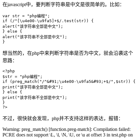
在javascript中，要判断字符串是中文是很简单的。比如：
var str = "php编程"; 

if (/^[\u4e00-\u9fa5]+$/.test(str)) { 

alert("该字符串全部是中文"); 

} else { 

alert("该字符串不全部是中文"); 

想当然的，在php中来判断字符串是否为中文，就会沿袭这个
思路：
<?php 

$str = "php编程"; 

if (preg_match("/^&#91;\u4e00-\u9fa5&#93;+$/",$str)) { 

print("该字符串全部是中文"); 

} else { 

print("该字符串不全部是中文"); 

} 

不过，很快就会发现，php并不支持这样的表达，报错：
Warning: preg_match() [function.preg-match]: Compilation failed:
PCRE does not support \L, \l, \N, \U, or \u at offset 3 in test.php on