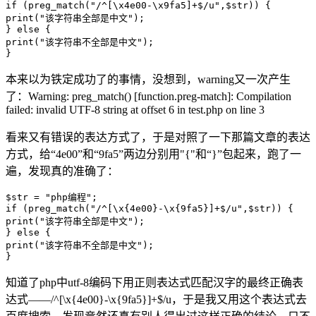
if (preg_match("/^[\x4e00-\x9fa5]+$/u",$str)) { 

print("该字符串全部是中文"); 

} else { 

print("该字符串不全部是中文"); 

本来以为铁定成功了的事情，没想到，warning又一次产生
了：Warning: preg_match() [function.preg-match]: Compilation
failed: invalid UTF-8 string at offset 6 in test.php on line 3
看来又有错误的表达方式了，于是对照了一下那篇文章的表达
方式，给“4e00”和“9fa5”两边分别用"{"和“}”包起来，跑了一
遍，发现真的准确了：
$str = "php编程"; 

if (preg_match("/^[\x{4e00}-\x{9fa5}]+$/u",$str)) { 

print("该字符串全部是中文"); 

} else { 

print("该字符串不全部是中文"); 

知道了php中utf-8编码下用正则表达式匹配汉字的最终正确表
达式——/^[\x{4e00}-\x{9fa5}]+$/u，于是我又用这个表达式去