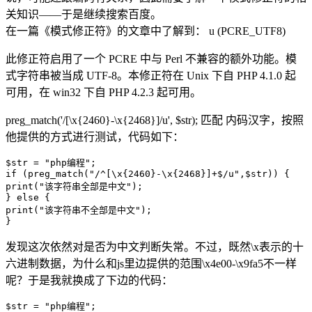
关知识——于是继续搜索百度。
在一篇《模式修正符》的文章中了解到： u (PCRE_UTF8)
此修正符启用了一个 PCRE 中与 Perl 不兼容的额外功能。模
式字符串被当成 UTF-8。本修正符在 Unix 下自 PHP 4.1.0 起
可用，在 win32 下自 PHP 4.2.3 起可用。
preg_match('/[\x{2460}-\x{2468}]/u', $str); 匹配 内码汉字，按照
他提供的方式进行测试，代码如下：
$str = "php编程"; 

if (preg_match("/^[\x{2460}-\x{2468}]+$/u",$str)) { 

print("该字符串全部是中文"); 

} else { 

print("该字符串不全部是中文"); 

发现这次依然对是否为中文判断失常。不过，既然\x表示的十
六进制数据，为什么和js里边提供的范围\x4e00-\x9fa5不一样
呢？于是我就换成了下边的代码：
$str = "php编程"; 
