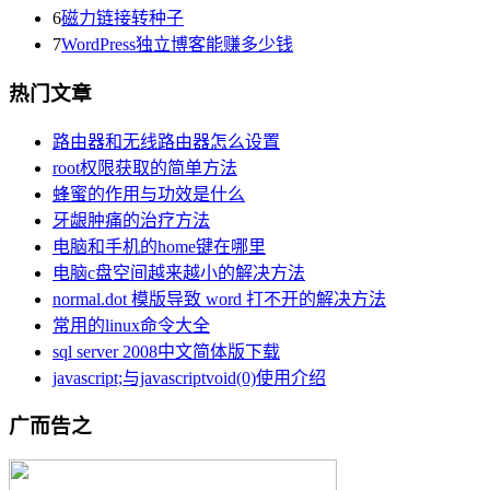
6
磁力链接转种子
7
WordPress独立博客能赚多少钱
热门文章
路由器和无线路由器怎么设置
root权限获取的简单方法
蜂蜜的作用与功效是什么
牙龈肿痛的治疗方法
电脑和手机的home键在哪里
电脑c盘空间越来越小的解决方法
normal.dot 模版导致 word 打不开的解决方法
常用的linux命令大全
sql server 2008中文简体版下载
javascript;与javascriptvoid(0)使用介绍
广而告之