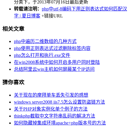
分类下，于2013年07月16日最后更新
转载请注明：
php中utf-8编码下用正则表达式如何匹配汉
字 | 夏日博客
+链接URL
相关文章
php中遍历二维数组的几种方式
php使用正则表达式过滤删除标签内容
php怎么打开和执行.exe文件
在win2008系统中如何开启多用户同时登陆
总结阿里云win主机如何屏蔽某个IP访问
猜你喜欢
关于现在的摩拜单车丢失引发的感想
windows server2008 iis7.5怎么设置防盗链方法
关于PHP对象实例化单个例子的方法
thinkphp截取中文字符串乱码的解决方法
如何隐藏掉集成环境apache+php版本号的方法